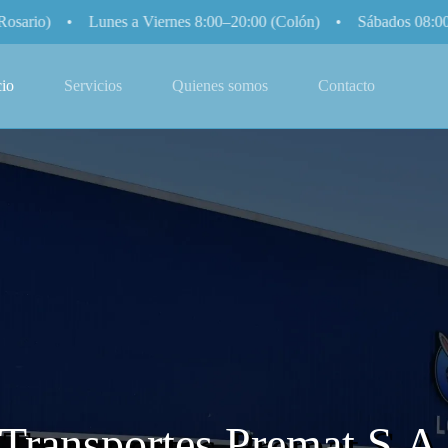
 • Lunes a Viernes 8:00–20:00 (Colón) • Sábados 08:00–12:00 (Co
cio
Servicios
Quienes somos
Contacto
Transportes Premat S.A