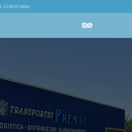
lón)
.