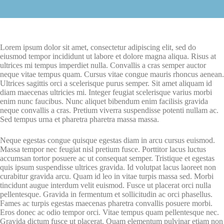
Lorem ipsum dolor sit amet, consectetur adipiscing elit, sed do
eiusmod tempor incididunt ut labore et dolore magna aliqua. Risus at
ultrices mi tempus imperdiet nulla. Convallis a cras semper auctor
neque vitae tempus quam. Cursus vitae congue mauris rhoncus aenean.
Ultrices sagittis orci a scelerisque purus semper. Sit amet aliquam id
diam maecenas ultricies mi. Integer feugiat scelerisque varius morbi
enim nunc faucibus. Nunc aliquet bibendum enim facilisis gravida
neque convallis a cras. Pretium viverra suspendisse potenti nullam ac.
Sed tempus urna et pharetra pharetra massa massa.
Neque egestas congue quisque egestas diam in arcu cursus euismod.
Massa tempor nec feugiat nisl pretium fusce. Porttitor lacus luctus
accumsan tortor posuere ac ut consequat semper. Tristique et egestas
quis ipsum suspendisse ultrices gravida. Id volutpat lacus laoreet non
curabitur gravida arcu. Quam id leo in vitae turpis massa sed. Morbi
tincidunt augue interdum velit euismod. Fusce ut placerat orci nulla
pellentesque. Gravida in fermentum et sollicitudin ac orci phasellus.
Fames ac turpis egestas maecenas pharetra convallis posuere morbi.
Eros donec ac odio tempor orci. Vitae tempus quam pellentesque nec.
Gravida dictum fusce ut placerat. Quam elementum pulvinar etiam non